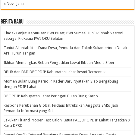
« Nov
Jan »
BERITA BARU
Tindak Lanjuti Keputusan PWI Pusat, PWI Sumsel Tunjuk Ishak Nasroni
sebagai Plt Ketua PWI OKU Selatan
Tuntut Akuntabilitas Dana Desa, Pemuda dan Tokoh Sukamerindu Desak
APH Turun Tangan
Ikhtiar Memangkas Beban Pengadilan Lewat Ribuan Media Siber
BBHR dan BMI DPC PDIP Kabupaten Lahat Resmi Terbentuk
Momen Bulan Bung Karno, 4 Kader Baru Nyatakan Siap Bergabung
dengan PDIP Lahat
DPC PDIP Kabupaten Lahat Peringati Bulan Bung Karno
Respons Perubahan Global, Firdaus Intruksikan Anggota SMSI Jadi
Pemandu Informasi yang Sehat
Lakukan Fit and Proper Test Calon Ketua PAC, DPC PDIP Lahat Targetkan 9
Kursi DPRD
Panas! Konflik Internal Berujung Pemecatan Enam Anggota Garda