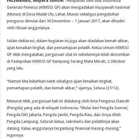
PALEMBANG, Ampera Sumsel
-Himpunan Seni Silat Indonesia
Generasi Penerus (HIMSSI GP) akan mengadakan musyawah nasional
(Munas) di Desa Mulak Ulu, Lahat. Munas sekaligus pengukuhan
pengurus dimulai dari 30 Desember – 1 Januari 2017, akan dihadiri
oleh ribuan anggotanya.
Selain deklarasi, dalam kegiatan ini juga akan diadakan kemah akbar,
ujian kenaikan tingkat, dan pemantapan pelatih. Ketua Umum HIMSSI
GP Akib mengatakan, perguruan silat ini sebelumnya telah diresmikan
di Padepokan HIMSSI GP Kampung Serang Mata Merah, 2 Oktober
yang lalu.
“Namun kita kukuhkan nanti sekaligus ujian kenaikan tingkat,
pemantapan pelatih, dan kemah akbar,” ujarnya, Selasa (27/12).
Menurut Akib, perguruan kali ini didukung oleh lima Pengurus Daerah
(Pengda) yang ada di wilayah Indonesia. “Mulai dari Pengda Sumsel,
Pengda DKI Jakarta, Pengda Jambi, Pengda Riau, dan Insya Allah
Pengda Lampung. Seluruh ketua, sekretaris dan pelatihnya akan
datang. Kalau anggotanya tergantung finansial masing-masing,”
tegasnya.