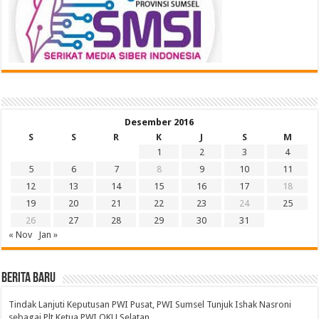
Desember 2016
S
S
R
K
J
S
M
1
2
3
4
5
6
7
8
9
10
11
12
13
14
15
16
17
18
19
20
21
22
23
24
25
26
27
28
29
30
31
« Nov
Jan »
BERITA BARU
Tindak Lanjuti Keputusan PWI Pusat, PWI Sumsel Tunjuk Ishak Nasroni
sebagai Plt Ketua PWI OKU Selatan