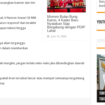
Bang
pasangkan banner dari tim
Bank
Momen Bulan Bung
hat, H Nasrun Aswari SE MM
Karno, 4 Kader Baru
Yout
rus responsif dan terakhir
Nyatakan Siap
Bergabung dengan PDIP
upun teknisi hingga
Lahat
Juni 15, 2026
nya akan terganggu
yum dalam memberikan
ik mungkin, jangan terlalu neko-neko jika dibandingkan daerah
 apakah kran tersebut lancar atau mampet semuanya tergantung
ima)
Tind
Bang
PGRI
Tunj
Tunt
Ikh
BBHR
Mom
DPC 
Resp
Laku
Pana
Bank
ABPE
Wabu
Tega
ABPE
Duga
Sel
Tok
Ribu
Ter
Siap
Kar
Angg
DPC 
Ena
Dae
Bers
Sum
Gur
Bert
jug