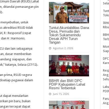
t Umum Daerah (RSUD) Lahat
Sela
, ditandai pemasangan pin
Tunt
2).
Tok
s menyebutkan, untuk
Ikht
Ribu
Tuntut Akuntabilitas Dana
s akreditasi RSUD tidak
Desa, Pemuda dan
, R : Responsif (cepat
Tokoh Sukamerindu
BBH
Desak APH Turun
l dan H : Harmonis.
Ter
Tangan
Mome
Agustus 2, 2026
CU dan lain sebagainya
Sia
nan, dasar memberikan
DPC 
emandang siapapun, dan
Kar
k,” katanya, Selasa (27/12).
Resp
an prima, RSUD segera
Ang
Seh
 disetiap pegawai dalam
BBHR dan BMI DPC
PDIP Kabupaten Lahat
Laku
Resmi Terbentuk
PDIP
Juni 15, 2026
but dapat menularkan
Pana
erikan pin baru, bukan
Ang
uangan tercepat dapat