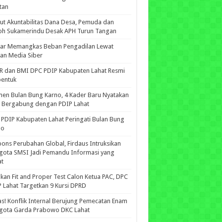
tan
ut Akuntabilitas Dana Desa, Pemuda dan
oh Sukamerindu Desak APH Turun Tangan
iar Memangkas Beban Pengadilan Lewat
an Media Siber
R dan BMI DPC PDIP Kabupaten Lahat Resmi
bentuk
n Bulan Bung Karno, 4 Kader Baru Nyatakan
p Bergabung dengan PDIP Lahat
PDIP Kabupaten Lahat Peringati Bulan Bung
no
ons Perubahan Global, Firdaus Intruksikan
gota SMSI Jadi Pemandu Informasi yang
at
kan Fit and Proper Test Calon Ketua PAC, DPC
 Lahat Targetkan 9 Kursi DPRD
s! Konflik Internal Berujung Pemecatan Enam
gota Garda Prabowo DKC Lahat