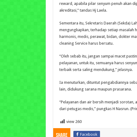
reward, apabila pilar senyum penuh akan di
akreditasi,” tandas Hj Laela.
Sementara itu, Sekretaris Daerah (Sekda) La
mengungkapkan, terhadap setiap masalah ha
harmonis, medis, perawat, bidan, dokter ma
cleaning Service harus bersatu.
“Oleh sebab itu, jangan sampai macet pasti
pelayanan, untuk itu, semuanya harus sen
terbaik serta saling mendukung,” jelasnya.
Ia menuturkan, dituntut pengabdiannya seba
lain, didukung sarana maupun prasarana.
“Pelayanan dan air bersih menjadi sorotan,
dari petugas medis,” pungkas H Nasrun. (Pr
view
260
Facebook
Share