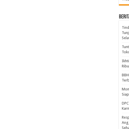
BERIT
Tind
Tunj
Sela
Tunt
Tok
Ikht
Ribu
BBH
Ter
Mome
Sia
DPC 
Kar
Resp
Ang
Seh