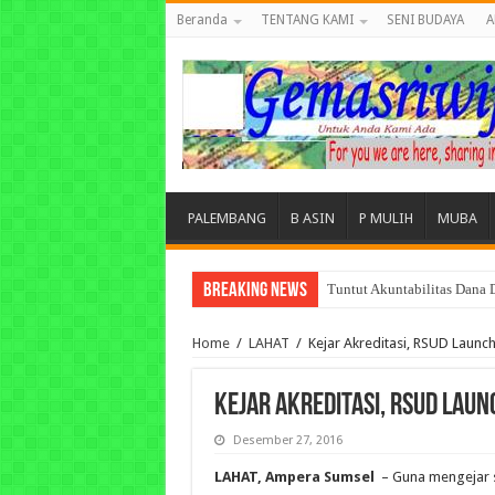
Beranda
TENTANG KAMI
SENI BUDAYA
A
PALEMBANG
B ASIN
P MULIH
MUBA
Breaking News
Tuntut Akuntabilitas Dana
Home
/
LAHAT
/
‎Kejar Akreditasi, RSUD Laun
‎Kejar Akreditasi, RSUD Lau
Desember 27, 2016
LAHAT, Ampera Sumsel
– Guna mengejar s