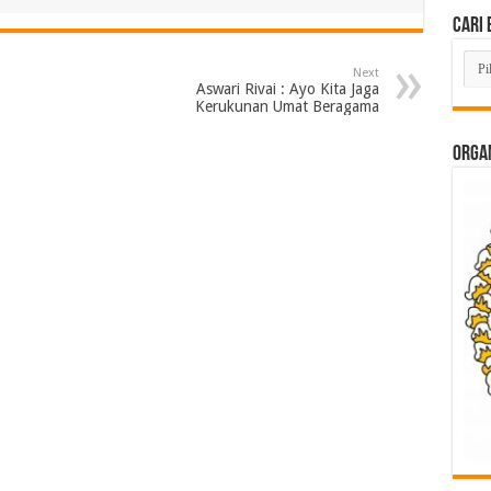
Cari 
Cari
Next
Beri
Aswari Rivai : Ayo Kita Jaga
Lam
Kerukunan Umat Beragama
di
Sini
ORGAN