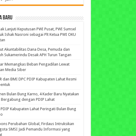
A BARU
ak Lanjuti Keputusan PWI Pusat, PWI Sumsel
uk Ishak Nasroni sebagai Plt Ketua PWI OKU
tan
ut Akuntabilitas Dana Desa, Pemuda dan
oh Sukamerindu Desak APH Turun Tangan
iar Memangkas Beban Pengadilan Lewat
an Media Siber
R dan BMI DPC PDIP Kabupaten Lahat Resmi
bentuk
n Bulan Bung Karno, 4 Kader Baru Nyatakan
p Bergabung dengan PDIP Lahat
PDIP Kabupaten Lahat Peringati Bulan Bung
no
ons Perubahan Global, Firdaus Intruksikan
gota SMSI Jadi Pemandu Informasi yang
at