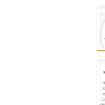
S
5
1
1
2
« N