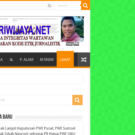
A
4L
P. ALAM
M ENIM
LAHAT
A BARU
ak Lanjuti Keputusan PWI Pusat, PWI Sumsel
uk Ishak Nasroni sebagai Plt Ketua PWI OKU