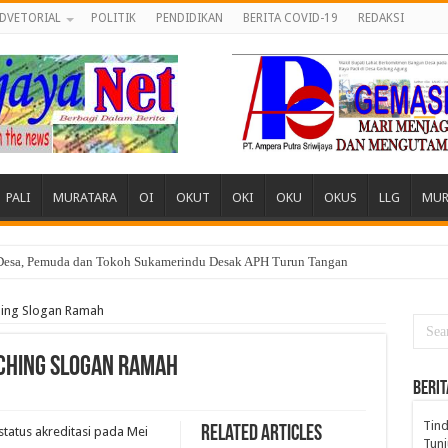
DVETORIAL
POLITIK
PENDIDIKAN
BERITA COVID-19
REDAKSI
PALI
MURATARA
OI
OKUT
OKI
OKU
OKUS
LLG
MUR
 Desa, Pemuda dan Tokoh Sukamerindu Desak APH Turun Tangan
ching Slogan Ramah
nching Slogan Ramah
BERIT
Tind
Related Articles
tatus akreditasi pada Mei
Tunj