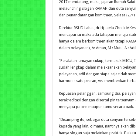
2017 mendatang, maka, jajaran Rumah Saki
melaunching slogan RAMAH dan duta senyum
dan penandatangan komitmen, Selasa (27/1
Direktur RSUD Lahat, dr Hj Laela Cholik MKe
mencapai itu maka ada tahapan menuju statu
hanya dalam berkomitmen akan tetapi RAMAH
dalam pelayanan), A: Aman, M : Mutu, A : Adi
“Peralatan lumayan cukup, termasuk MICU, I
sudah lengkap dalam melaksanakan pelaya
pelayanan, adil dengan siapa saja tidak m
harmonis satu pikiran, visi memberikan terbai
Kepuasan pelanggan, sambung dia, pelayan
terakreditasi dengan disertai pin tersenyum
menyapa pasien maupun tamu secara baik.
“Disamping itu, sebagai duta senyum terse
kepada yang lain, dimana, nantinya akan dib
hanya slogan saja melainkan praktek. Baik r