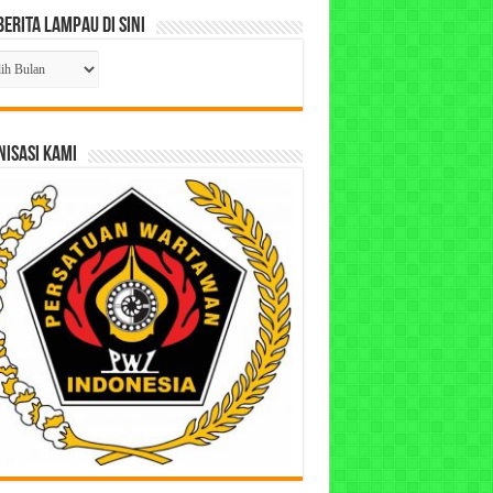
Berita Lampau di Sini
ta
pau
ISASI KAMI