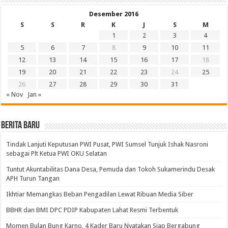
Desember 2016
S
S
R
K
J
S
M
1
2
3
4
5
6
7
8
9
10
11
12
13
14
15
16
17
18
19
20
21
22
23
24
25
26
27
28
29
30
31
« Nov
Jan »
BERITA BARU
Tindak Lanjuti Keputusan PWI Pusat, PWI Sumsel Tunjuk Ishak Nasroni
sebagai Plt Ketua PWI OKU Selatan
Tuntut Akuntabilitas Dana Desa, Pemuda dan Tokoh Sukamerindu Desak
APH Turun Tangan
Ikhtiar Memangkas Beban Pengadilan Lewat Ribuan Media Siber
BBHR dan BMI DPC PDIP Kabupaten Lahat Resmi Terbentuk
Momen Bulan Bung Karno, 4 Kader Baru Nyatakan Siap Bergabung