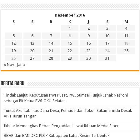
Desember 2016
S
S
R
K
J
S
M
1
2
3
4
5
6
7
8
9
10
11
12
13
14
15
16
17
18
19
20
21
22
23
24
25
26
27
28
29
30
31
« Nov
Jan »
BERITA BARU
Tindak Lanjuti Keputusan PWI Pusat, PWI Sumsel Tunjuk Ishak Nasroni
sebagai Plt Ketua PWI OKU Selatan
Tuntut Akuntabilitas Dana Desa, Pemuda dan Tokoh Sukamerindu Desak
APH Turun Tangan
Ikhtiar Memangkas Beban Pengadilan Lewat Ribuan Media Siber
BBHR dan BMI DPC PDIP Kabupaten Lahat Resmi Terbentuk