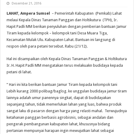
Desember 21, 2016
LAHAT, Ampera Sumsel
– Pemerintah Kabupaten (Pemkab) Lahat
melaui Kepala Dinas Tanaman Panggan dan Holtikutura (TPH), Ir.
Hapit Padli MM berikan penyuluhan dengan pemberian bantuan Jamur
Tiram kepada kelompok – kelompok tani Desa Muara Tiga,
Kecamatan Mulak Ulu. Kabupaten Lahat. Bantuan ini langsung di
respon oleh para petani tersebut. Rabu (21/12).
Hal ini disampaikan oleh Kepala Dinas Tanaman Panggan & Holtikutura
Ir. H. Hapit Padli MM mengatakan terus melakuakn budidaya kepada
petani di lahat.
” Hari ini kita berikan bantuan Jamur Tiram kepada kelompok tani
Lebih kurang 2000 polibag/baglog. ke unggulan budidaya jamur tiram
lainnya adalah umur panennya singkat, dapat di budidayakan
sepanjang tahun, tidak memerlukan lahan yang luas, bahwa produk
sangat laku di pasarsn dengan harga yang relasti mahal. Terwujudnya
ketahanan panggan berbasis agrobisnis, sebagai andalan dan
pengerak pembangunan kabupaten lahat, khususnya bidang
pertanian mempunyai harapan ingin mewujutkan lahat sebagai