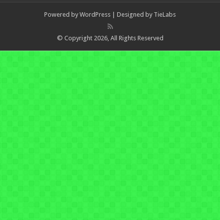
Powered by
WordPress
| Designed by
TieLabs
© Copyright 2026, All Rights Reserved