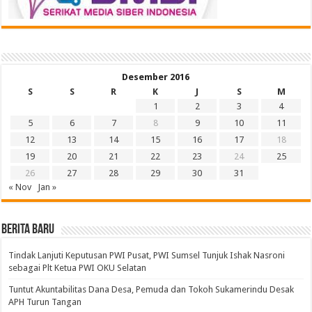
Desember 2016
S
S
R
K
J
S
M
1
2
3
4
5
6
7
8
9
10
11
12
13
14
15
16
17
18
19
20
21
22
23
24
25
26
27
28
29
30
31
« Nov
Jan »
BERITA BARU
Tindak Lanjuti Keputusan PWI Pusat, PWI Sumsel Tunjuk Ishak Nasroni
sebagai Plt Ketua PWI OKU Selatan
Tuntut Akuntabilitas Dana Desa, Pemuda dan Tokoh Sukamerindu Desak
APH Turun Tangan