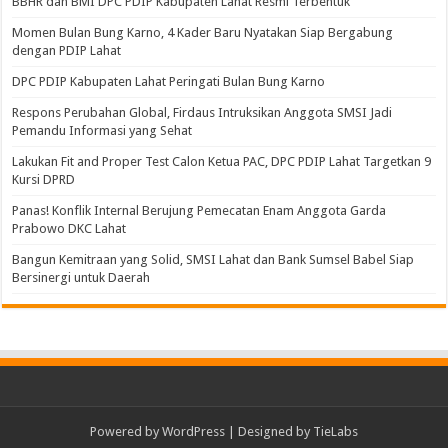
BBHR dan BMI DPC PDIP Kabupaten Lahat Resmi Terbentuk
Momen Bulan Bung Karno, 4 Kader Baru Nyatakan Siap Bergabung
dengan PDIP Lahat
DPC PDIP Kabupaten Lahat Peringati Bulan Bung Karno
Respons Perubahan Global, Firdaus Intruksikan Anggota SMSI Jadi
Pemandu Informasi yang Sehat
Lakukan Fit and Proper Test Calon Ketua PAC, DPC PDIP Lahat Targetkan 9
Kursi DPRD
Panas! Konflik Internal Berujung Pemecatan Enam Anggota Garda
Prabowo DKC Lahat
Bangun Kemitraan yang Solid, SMSI Lahat dan Bank Sumsel Babel Siap
Bersinergi untuk Daerah
Powered by
WordPress
| Designed by
TieLabs