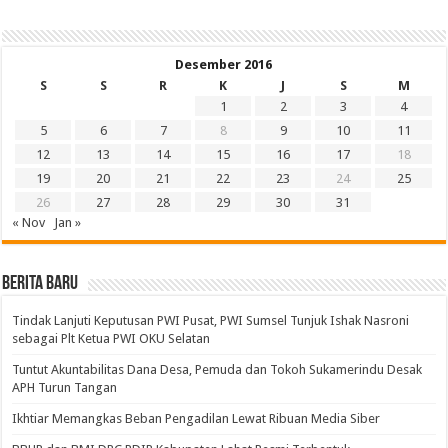
Desember 2016
S
S
R
K
J
S
M
1
2
3
4
5
6
7
8
9
10
11
12
13
14
15
16
17
18
19
20
21
22
23
24
25
26
27
28
29
30
31
« Nov
Jan »
BERITA BARU
Tindak Lanjuti Keputusan PWI Pusat, PWI Sumsel Tunjuk Ishak Nasroni
sebagai Plt Ketua PWI OKU Selatan
Tuntut Akuntabilitas Dana Desa, Pemuda dan Tokoh Sukamerindu Desak
APH Turun Tangan
Ikhtiar Memangkas Beban Pengadilan Lewat Ribuan Media Siber