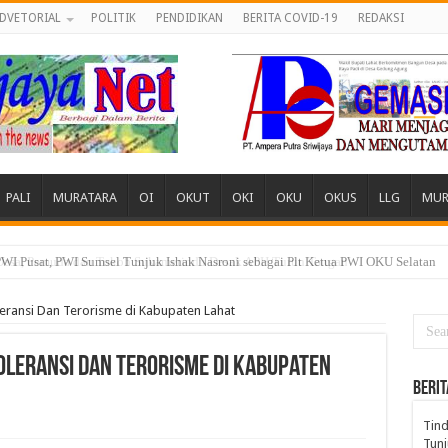
DVETORIAL
POLITIK
PENDIDIKAN
BERITA COVID-19
REDAKSI
PALI
MURATARA
OI
OKUT
OKI
OKU
OKUS
LLG
MUR
 Desa, Pemuda dan Tokoh Sukamerindu Desak APH Turun Tangan
leransi Dan Terorisme di Kabupaten Lahat
toleransi Dan Terorisme di Kabupaten
BERIT
Tind
Tunj