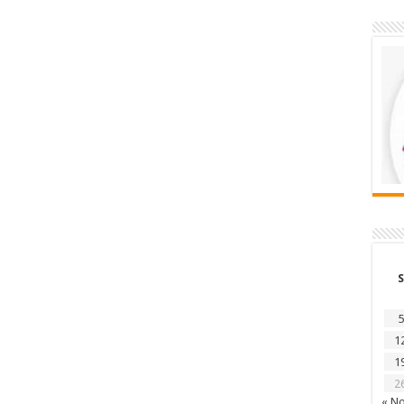
S
5
1
1
2
« N