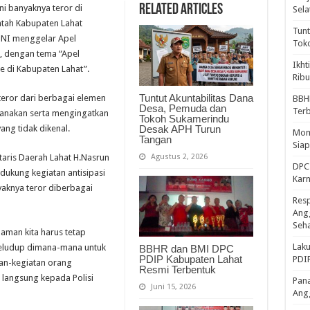
Related Articles
ni banyaknya teror di
Sela
ntah Kabupaten Lahat
Tunt
TNI menggelar Apel
Tok
, dengan tema “Apel
Ikht
e di Kabupaten Lahat”.
Ribu
Tuntut Akuntabilitas Dana
 teror dari berbagai elemen
BBH
Desa, Pemuda dan
Ter
sanakan serta mengingatkan
Tokoh Sukamerindu
Desak APH Turun
ng tidak dikenal.
Mome
Tangan
Sia
Agustus 2, 2026
etaris Daerah Lahat H.Nasrun
DPC 
ukung kegiatan antisipasi
Kar
yaknya teror diberbagai
Resp
Ang
Seh
aman kita harus tetap
Laku
eludup dimana-mana untuk
BBHR dan BMI DPC
PDIP Kabupaten Lahat
PDIP
tan-kegiatan orang
Resmi Terbentuk
an langsung kepada Polisi
Pana
Juni 15, 2026
Ang