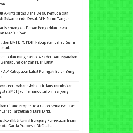
tan
ut Akuntabilitas Dana Desa, Pemuda dan
oh Sukamerindu Desak APH Turun Tangan
iar Memangkas Beban Pengadilan Lewat
an Media Siber
R dan BMI DPC PDIP Kabupaten Lahat Resmi
bentuk
n Bulan Bung Karno, 4 Kader Baru Nyatakan
p Bergabung dengan PDIP Lahat
PDIP Kabupaten Lahat Peringati Bulan Bung
no
ons Perubahan Global, Firdaus Intruksikan
gota SMSI Jadi Pemandu Informasi yang
at
kan Fit and Proper Test Calon Ketua PAC, DPC
 Lahat Targetkan 9 Kursi DPRD
s! Konflik Internal Berujung Pemecatan Enam
gota Garda Prabowo DKC Lahat