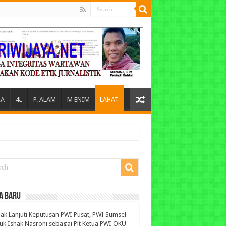
A
4L
P. ALAM
M ENIM
LAHAT
A BARU
ak Lanjuti Keputusan PWI Pusat, PWI Sumsel
uk Ishak Nasroni sebagai Plt Ketua PWI OKU