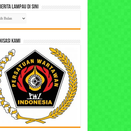
Berita Lampau di Sini
ta
pau
ISASI KAMI