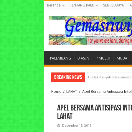
Beranda
TENTANG KAMI
SENI BUDAYA
A
PALEMBANG
B ASIN
P MULIH
MUBA
Breaking News
Tuntut Akuntabilitas Dana
Home
/
LAHAT
/
Apel Bersama Antisipasi Into
Apel Bersama Antisipasi In
Lahat
Desember 15, 2016