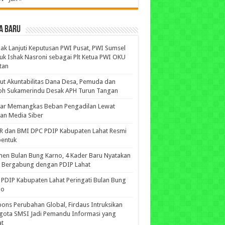
A BARU
ak Lanjuti Keputusan PWI Pusat, PWI Sumsel
uk Ishak Nasroni sebagai Plt Ketua PWI OKU
tan
ut Akuntabilitas Dana Desa, Pemuda dan
oh Sukamerindu Desak APH Turun Tangan
iar Memangkas Beban Pengadilan Lewat
an Media Siber
R dan BMI DPC PDIP Kabupaten Lahat Resmi
bentuk
n Bulan Bung Karno, 4 Kader Baru Nyatakan
p Bergabung dengan PDIP Lahat
PDIP Kabupaten Lahat Peringati Bulan Bung
no
ons Perubahan Global, Firdaus Intruksikan
gota SMSI Jadi Pemandu Informasi yang
at