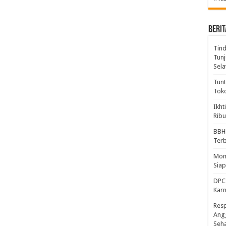
BERIT
Tind
Tunj
Sela
Tunt
Tok
Ikht
Ribu
BBH
Ter
Mome
Sia
DPC 
Kar
Resp
Ang
Seh