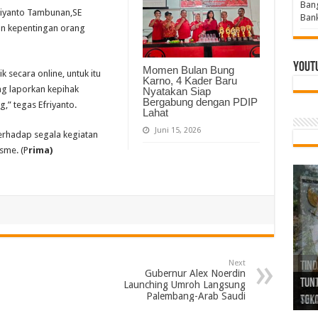
Bang
riyanto Tambunan,SE
Bank
an kepentingan orang
Yout
Momen Bulan Bung
k secara online, untuk itu
Karno, 4 Kader Baru
g laporkan kepihak
Nyatakan Siap
Bergabung dengan PDIP
g,” tegas Efriyanto.
Lahat
Juni 15, 2026
erhadap segala kegiatan
sme. (P
rima)
Next
Tind
Bang
PGRI
Gubernur Alex Noerdin
Tunj
Tunt
Ikh
BBHR
Mom
DPC 
Resp
Laku
Pana
Bank
ABPE
Wabu
Tega
ABPE
Duga
Launching Umroh Langsung
Palembang-Arab Saudi
Sel
Tok
Ribu
Ter
Siap
Kar
Angg
DPC 
Ena
Dae
Bers
Sum
Gur
Bert
jug