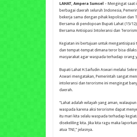
LAHAT, Ampera Sumsel
– Mengingat saat i
berbagai daerah seluruh Indonesia, Pemeri
bekerja sama dengan pihak kepolisian dan 
Bersama di pendopoan Bupati Lahat (15/12)
Bersama Antisipasi Intoleransi dan Terorism
Kegiatan ini bertujuan untuk mengantisipasi
dan tempat-tempat dimana teror bisa dilak
masyarakat agar waspada terhadap orang ya
Bupati Lahat H.Saifudin Aswari melalui Sekr
Aswari mengatakan, Pemerintah sangat mend
intoleransi dan terorisme ini mengingat ban
daerah.
“Lahat adalah wilayah yang aman, walaupun 
waspada karena aksi terorisme dapat meny
itu mari kita selalu waspada terhadap kegia
disekeliling kita. Jika kita ragu maka lapork
atua TNI,” jelasnya.