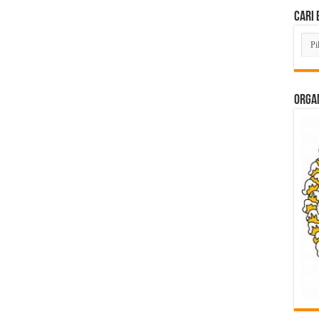
Cari 
Cari
Beri
Lam
di
Sini
ORGAN