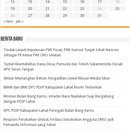
12
13
14
15
16
17
18
19
20
21
22
23
24
25
26
27
28
29
30
31
« Nov
Jan »
BERITA BARU
Tindak Lanjuti Keputusan PWI Pusat, PWI Sumsel Tunjuk Ishak Nasroni
sebagai Plt Ketua PWI OKU Selatan
Tuntut Akuntabilitas Dana Desa, Pemuda dan Tokoh Sukamerindu Desak
APH Turun Tangan
Ikhtiar Memangkas Beban Pengadilan Lewat Ribuan Media Siber
BBHR dan BMI DPC PDIP Kabupaten Lahat Resmi Terbentuk
Momen Bulan Bung Karno, 4 Kader Baru Nyatakan Siap Bergabung
dengan PDIP Lahat
DPC PDIP Kabupaten Lahat Peringati Bulan Bung Karno
Respons Perubahan Global, Firdaus Intruksikan Anggota SMSI Jadi
Pemandu Informasi yang Sehat