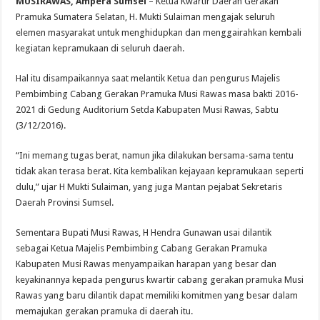
MUSIRAWAS, Ampera Sumsel
– Ketua Kwartir Daerah Gerakan
Pramuka Sumatera Selatan, H. Mukti Sulaiman mengajak seluruh
elemen masyarakat untuk menghidupkan dan menggairahkan kembali
kegiatan kepramukaan di seluruh daerah.
Hal itu disampaikannya saat melantik Ketua dan pengurus Majelis
Pembimbing Cabang Gerakan Pramuka Musi Rawas masa bakti 2016-
2021 di Gedung Auditorium Setda Kabupaten Musi Rawas, Sabtu
(3/12/2016).
“Ini memang tugas berat, namun jika dilakukan bersama-sama tentu
tidak akan terasa berat. Kita kembalikan kejayaan kepramukaan seperti
dulu,” ujar H Mukti Sulaiman, yang juga Mantan pejabat Sekretaris
Daerah Provinsi Sumsel.
Sementara Bupati Musi Rawas, H Hendra Gunawan usai dilantik
sebagai Ketua Majelis Pembimbing Cabang Gerakan Pramuka
Kabupaten Musi Rawas menyampaikan harapan yang besar dan
keyakinannya kepada pengurus kwartir cabang gerakan pramuka Musi
Rawas yang baru dilantik dapat memiliki komitmen yang besar dalam
memajukan gerakan pramuka di daerah itu.