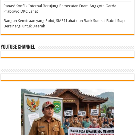
Panas! Konflik Internal Berujung Pemecatan Enam Anggota Garda
Prabowo DKC Lahat
Bangun Kemitraan yang Solid, SMSI Lahat dan Bank Sumsel Babel Siap
Bersinergi untuk Daerah
Youtube Channel
Tindak Lanjuti Keputusan PWI Pusat, PWI Sumsel
Bangun Kemitraan yang Solid, SMSI Lahat dan
PGRI Sumsel Gercep Konsolidasi, Riza Pahlevi