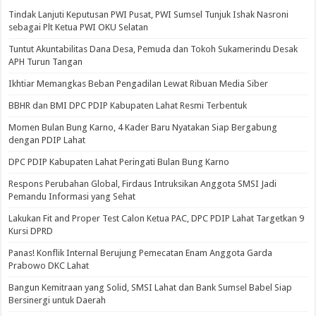
Tindak Lanjuti Keputusan PWI Pusat, PWI Sumsel Tunjuk Ishak Nasroni
sebagai Plt Ketua PWI OKU Selatan
Tuntut Akuntabilitas Dana Desa, Pemuda dan Tokoh Sukamerindu Desak
APH Turun Tangan
Ikhtiar Memangkas Beban Pengadilan Lewat Ribuan Media Siber
BBHR dan BMI DPC PDIP Kabupaten Lahat Resmi Terbentuk
Momen Bulan Bung Karno, 4 Kader Baru Nyatakan Siap Bergabung
dengan PDIP Lahat
DPC PDIP Kabupaten Lahat Peringati Bulan Bung Karno
Respons Perubahan Global, Firdaus Intruksikan Anggota SMSI Jadi
Pemandu Informasi yang Sehat
Lakukan Fit and Proper Test Calon Ketua PAC, DPC PDIP Lahat Targetkan 9
Kursi DPRD
Panas! Konflik Internal Berujung Pemecatan Enam Anggota Garda
Prabowo DKC Lahat
Bangun Kemitraan yang Solid, SMSI Lahat dan Bank Sumsel Babel Siap
Bersinergi untuk Daerah