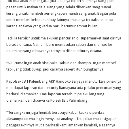
Ibu dua anak ini mengaku, jika ia hanya diberi suaminya uang pas-
pasan untuk makan saja. uang yang selalu diberikan sang suami
kurang untuk membeli perlengkapan mandi sang anak. Begitu pula
untuk membeli kebutuhan bayi lainnya, makanya terpaksa mencuri
karena anaknya yang kedua baru berumur empat bulan.
Jadi, ia terpikir untuk melakukan pencurian di supermarket saat dirinya
berada di sana. Namun, baru memasukan sabun dan shampo ke
dalam tas yang dibawanya ternyata dilihat sekurity disana.
“Aku cuma ingin anak bisa pakai sabun dan shampo. Ingin membeli
tapi uang tidak cukup, jadi caranya seperti itu,” pungkasnya.
Kapolsek IB I Palembang AKP Handoko Sanjaya menuturkan pihaknya
mendapat laporan dari security Ramayana ada pelaku pencurian yang
berhasil diamankan. Dari laporan tersebut, pelaku langsung
diamankan dan dibawa ke Polsek IB I Palembang.
“Tersangka ini juga hendak berupaya kabur ketika diperiksa,
alasannya karena ingin menyusui anaknya. Tetapi karena kesigapan
petugas akhirnya Mutia berhasil kami amankan kembali, alasannya