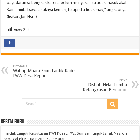
payudaranya bengkak karena belum menyusui, itu tidak masuk akal.
Kami minta bawa anaknya kemari, tetapi dia tidak mau,” ungkapnya.
(Editor: Jon Heri )
view
252
Previous
Wabup Muara Enim Lantik Kades
PAW Desa Kepur
Next
Dishub Helat Lomba
Ketangkasan Bermotor
BERITA BARU
Tindak Lanjuti Keputusan PWI Pusat, PWI Sumsel Tunjuk Ishak Nasroni
sebagai Plt Ketua PWI OKU Selatan