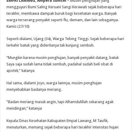
EMPATLAWANG, Ampera Sumsel
– Musim penghujan yang
mengguyuri Bumi Saling Keruani Sangi Kerawati sejak beberapa hari
terakhir, membawa dampak buruk bagi kesehatan warga. Banyak
warga terserang penyakit seperti flu, demam, dan lain sebagainya.
Kamis (27/10)
Seperti dialami, Ujang (34), Warga Tebing Tinggi. Sejak beberapa hari
terkahir batuk yang dideritanya tak kunjung sembuh.
“Mungkin karena musim penghujan, banyak penyakit datang, batuk
Saya saja sudah lama tidak sembuh, padahal sudah beli obat di
apotek,” katanya
Hal sama, dialami Joyo, warga lainnya, musim penghujan
menyebabkan badanya meriang.
“Badan meriang masuk angin, tapi Alhamdulillah sekarang agak
mendingan,” katanya
Kepala Dinas Kesehatan Kabupaten Empat Lawang, M Taufik,
menuturkan, memang sejak beberapa hari terakhir intensitas hujan