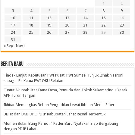
1
2
3
4
5
6
7
8
9
10
11
12
13
14
15
16
17
18
19
20
21
22
23
24
25
26
27
28
29
30
31
« Sep
Nov »
BERITA BARU
Tindak Lanjuti Keputusan PWI Pusat, PWI Sumsel Tunjuk Ishak Nasroni
sebagai Plt Ketua PWI OKU Selatan
Tuntut Akuntabilitas Dana Desa, Pemuda dan Tokoh Sukamerindu Desak
APH Turun Tangan
Ikhtiar Memangkas Beban Pengadilan Lewat Ribuan Media Siber
BBHR dan BMI DPC PDIP Kabupaten Lahat Resmi Terbentuk
Momen Bulan Bung Karno, 4 Kader Baru Nyatakan Siap Bergabung
dengan PDIP Lahat