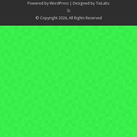
Powered by
WordPress
| Designed by
TieLabs
© Copyright 2026, All Rights Reserved