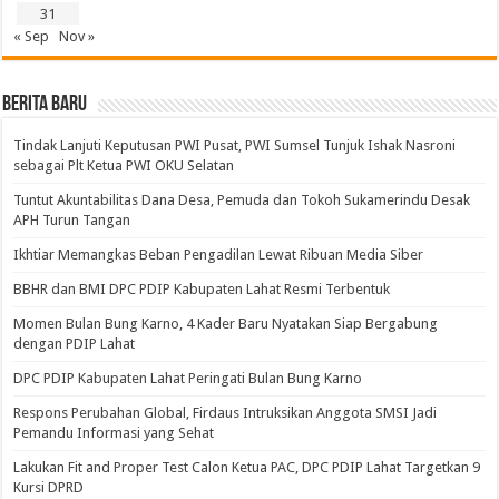
31
« Sep
Nov »
BERITA BARU
Tindak Lanjuti Keputusan PWI Pusat, PWI Sumsel Tunjuk Ishak Nasroni
sebagai Plt Ketua PWI OKU Selatan
Tuntut Akuntabilitas Dana Desa, Pemuda dan Tokoh Sukamerindu Desak
APH Turun Tangan
Ikhtiar Memangkas Beban Pengadilan Lewat Ribuan Media Siber
BBHR dan BMI DPC PDIP Kabupaten Lahat Resmi Terbentuk
Momen Bulan Bung Karno, 4 Kader Baru Nyatakan Siap Bergabung
dengan PDIP Lahat
DPC PDIP Kabupaten Lahat Peringati Bulan Bung Karno
Respons Perubahan Global, Firdaus Intruksikan Anggota SMSI Jadi
Pemandu Informasi yang Sehat
Lakukan Fit and Proper Test Calon Ketua PAC, DPC PDIP Lahat Targetkan 9
Kursi DPRD