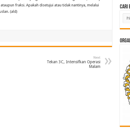
taupun fraksi. Apakah disetujui atau tidak nantinya, melalui
Cari 
slan. (ald)
Cari
Beri
Lam
di
Sini
ORGAN
Next
Tekan 3C, Intensifkan Operasi
Malam