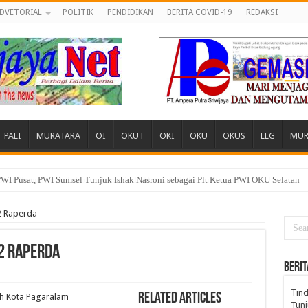
DVETORIAL
POLITIK
PENDIDIKAN
BERITA COVID-19
REDAKSI
PALI
MURATARA
OI
OKUT
OKI
OKU
OKUS
LLG
MUR
 Desa, Pemuda dan Tokoh Sukamerindu Desak APH Turun Tangan
2 Raperda
2 Raperda
BERIT
Tind
Related Articles
h Kota Pagaralam
Tunj