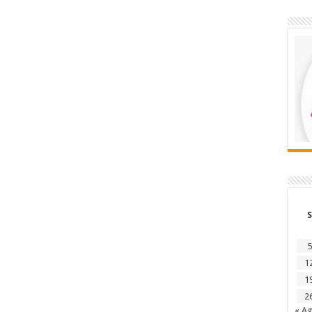
S
5
1
1
2
« A