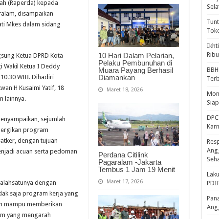
ah (Raperda) kepada
Sela
ralam, disampaikan
Tunt
iati Mkes dalam sidang
Tok
Ikht
Ribu
10 Hari Dalam Pelarian,
ngsung Ketua DPRD Kota
Pelaku Pembunuhan di
i Wakil Ketua I Deddy
Muara Payang Berhasil
BBH
Diamankan
 10.30 WIB. Dihadiri
Ter
an H Kusaimi Yatif, 18
Maret 18, 2026
Mome
 lainnya.
Sia
DPC 
 menyampaikan, sejumlah
Kar
inergikan program
tker, dengan tujuan
Resp
Ang
enjadi acuan serta pedoman
Perdana Citilink
Seh
Pagaralam -Jakarta
Tembus 1 Jam 19 Menit
Laku
Maret 17, 2026
 salahsatunya dengan
PDIP
dak saja program kerja yang
Pana
dan mampu memberikan
Ang
lam yang mengarah