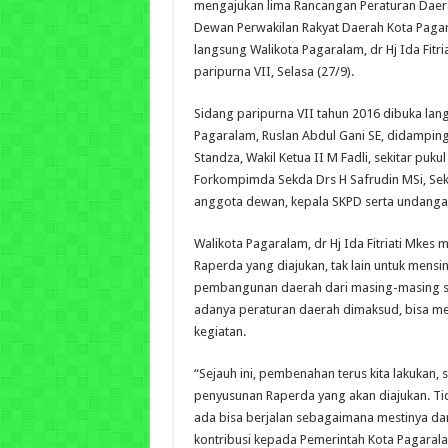
mengajukan lima Rancangan Peraturan Daer
Dewan Perwakilan Rakyat Daerah Kota Paga
langsung Walikota Pagaralam, dr Hj Ida Fitr
paripurna VII, Selasa (27/9).
Sidang paripurna VII tahun 2016 dibuka la
Pagaralam, Ruslan Abdul Gani SE, didamping
Standza, Wakil Ketua II M Fadli, sekitar pukul
Forkompimda Sekda Drs H Safrudin MSi, Sekw
anggota dewan, kepala SKPD serta undangan
Walikota Pagaralam, dr Hj Ida Fitriati Mkes
Raperda yang diajukan, tak lain untuk mens
pembangunan daerah dari masing-masing sa
adanya peraturan daerah dimaksud, bisa m
kegiatan.
“Sejauh ini, pembenahan terus kita lakukan,
penyusunan Raperda yang akan diajukan. Ti
ada bisa berjalan sebagaimana mestinya 
kontribusi kepada Pemerintah Kota Pagara