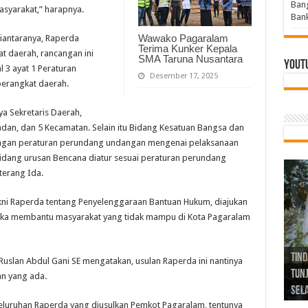
Bang
yarakat,” harapnya.
Bank
Wawako Pagaralam
diantaranya, Raperda
Terima Kunker Kepala
 daerah, rancangan ini
SMA Taruna Nusantara
Yout
 3 ayat 1 Peraturan
Desember 17, 2025
perangkat daerah.
ya Sekretaris Daerah,
Badan, dan 5 Kecamatan. Selain itu Bidang Kesatuan Bangsa dan
dengan peraturan perundang undangan mengenai pelaksanaan
dang urusan Bencana diatur sesuai peraturan perundang
erang Ida.
akni Raperda tentang Penyelenggaraan Bantuan Hukum, diajukan
ka membantu masyarakat yang tidak mampu di Kota Pagaralam
Tind
Bang
PGRI
Ruslan Abdul Gani SE mengatakan, usulan Raperda ini nantinya
Tunj
Tunt
Ikh
BBHR
Mom
DPC 
Resp
Laku
Pana
Bank
ABPE
Wabu
Tega
ABPE
Duga
an yang ada.
Sel
Tok
Ribu
Ter
Siap
Kar
Angg
DPC 
Ena
Dae
Bers
Sum
Gur
Bert
jug
eseluruhan Raperda yang diusulkan Pemkot Pagaralam, tentunya