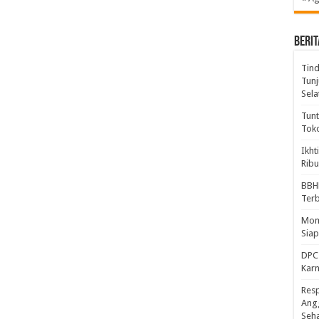
BERIT
Tind
Tunj
Sela
Tunt
Tok
Ikht
Ribu
BBH
Ter
Mome
Sia
DPC 
Kar
Resp
Ang
Seh