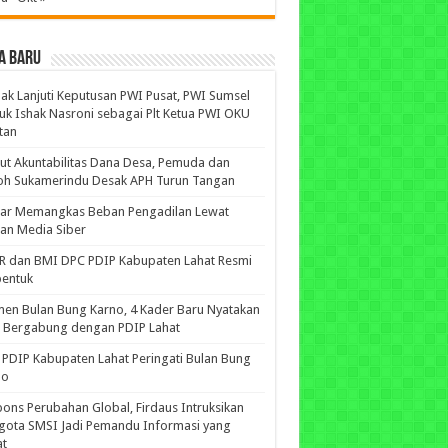
A BARU
ak Lanjuti Keputusan PWI Pusat, PWI Sumsel
uk Ishak Nasroni sebagai Plt Ketua PWI OKU
tan
ut Akuntabilitas Dana Desa, Pemuda dan
oh Sukamerindu Desak APH Turun Tangan
iar Memangkas Beban Pengadilan Lewat
an Media Siber
R dan BMI DPC PDIP Kabupaten Lahat Resmi
bentuk
n Bulan Bung Karno, 4 Kader Baru Nyatakan
p Bergabung dengan PDIP Lahat
PDIP Kabupaten Lahat Peringati Bulan Bung
no
ons Perubahan Global, Firdaus Intruksikan
gota SMSI Jadi Pemandu Informasi yang
at