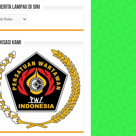
Berita Lampau di Sini
ta
pau
ISASI KAMI