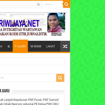
A
4L
P. ALAM
M ENIM
LAHAT
A BARU
ak Lanjuti Keputusan PWI Pusat, PWI Sumsel
uk Ishak Nasroni sebagai Plt Ketua PWI OKU