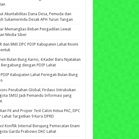
tan
ut Akuntabilitas Dana Desa, Pemuda dan
oh Sukamerindu Desak APH Turun Tangan
iar Memangkas Beban Pengadilan Lewat
an Media Siber
R dan BMI DPC PDIP Kabupaten Lahat Resmi
bentuk
n Bulan Bung Karno, 4 Kader Baru Nyatakan
p Bergabung dengan PDIP Lahat
PDIP Kabupaten Lahat Peringati Bulan Bung
no
ons Perubahan Global, Firdaus Intruksikan
gota SMSI Jadi Pemandu Informasi yang
at
kan Fit and Proper Test Calon Ketua PAC, DPC
 Lahat Targetkan 9 Kursi DPRD
s! Konflik Internal Berujung Pemecatan Enam
gota Garda Prabowo DKC Lahat