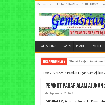
Beranda
TENTANG KAMI
SENI BUDAYA
A
PALEMBANG
B ASIN
P MULIH
MUBA
Breaking News
Tuntut Akuntabilitas Dana
Home
/
P. ALAM
/
Pemkot Pagar Alam Ajukan 
Pemkot Pagar Alam Ajukan 
September 27, 2016
PAGARALAM, Ampera Sumsel
– Pemerinta