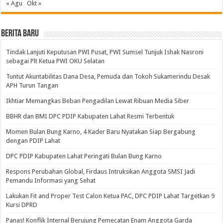
« Agu
Okt »
BERITA BARU
Tindak Lanjuti Keputusan PWI Pusat, PWI Sumsel Tunjuk Ishak Nasroni
sebagai Plt Ketua PWI OKU Selatan
Tuntut Akuntabilitas Dana Desa, Pemuda dan Tokoh Sukamerindu Desak
APH Turun Tangan
Ikhtiar Memangkas Beban Pengadilan Lewat Ribuan Media Siber
BBHR dan BMI DPC PDIP Kabupaten Lahat Resmi Terbentuk
Momen Bulan Bung Karno, 4 Kader Baru Nyatakan Siap Bergabung
dengan PDIP Lahat
DPC PDIP Kabupaten Lahat Peringati Bulan Bung Karno
Respons Perubahan Global, Firdaus Intruksikan Anggota SMSI Jadi
Pemandu Informasi yang Sehat
Lakukan Fit and Proper Test Calon Ketua PAC, DPC PDIP Lahat Targetkan 9
Kursi DPRD
Panas! Konflik Internal Berujung Pemecatan Enam Anggota Garda