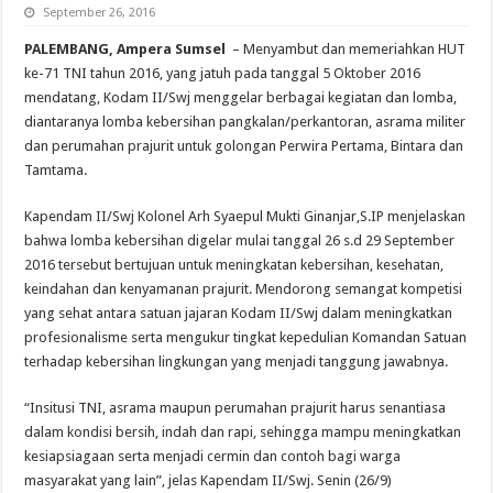
September 26, 2016
PALEMBANG, Ampera Sumsel
– Menyambut dan memeriahkan HUT
ke-71 TNI tahun 2016, yang jatuh pada tanggal 5 Oktober 2016
mendatang, Kodam II/Swj menggelar berbagai kegiatan dan lomba,
diantaranya lomba kebersihan pangkalan/perkantoran, asrama militer
dan perumahan prajurit untuk golongan Perwira Pertama, Bintara dan
Tamtama.
Kapendam II/Swj Kolonel Arh Syaepul Mukti Ginanjar,S.IP menjelaskan
bahwa lomba kebersihan digelar mulai tanggal 26 s.d 29 September
2016 tersebut bertujuan untuk meningkatan kebersihan, kesehatan,
keindahan dan kenyamanan prajurit. Mendorong semangat kompetisi
yang sehat antara satuan jajaran Kodam II/Swj dalam meningkatkan
profesionalisme serta mengukur tingkat kepedulian Komandan Satuan
terhadap kebersihan lingkungan yang menjadi tanggung jawabnya.
“Insitusi TNI, asrama maupun perumahan prajurit harus senantiasa
dalam kondisi bersih, indah dan rapi, sehingga mampu meningkatkan
kesiapsiagaan serta menjadi cermin dan contoh bagi warga
masyarakat yang lain”, jelas Kapendam II/Swj. Senin (26/9)