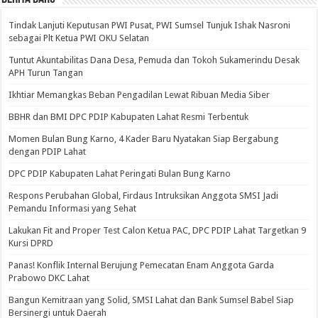
Tindak Lanjuti Keputusan PWI Pusat, PWI Sumsel Tunjuk Ishak Nasroni
sebagai Plt Ketua PWI OKU Selatan
Tuntut Akuntabilitas Dana Desa, Pemuda dan Tokoh Sukamerindu Desak
APH Turun Tangan
Ikhtiar Memangkas Beban Pengadilan Lewat Ribuan Media Siber
BBHR dan BMI DPC PDIP Kabupaten Lahat Resmi Terbentuk
Momen Bulan Bung Karno, 4 Kader Baru Nyatakan Siap Bergabung
dengan PDIP Lahat
DPC PDIP Kabupaten Lahat Peringati Bulan Bung Karno
Respons Perubahan Global, Firdaus Intruksikan Anggota SMSI Jadi
Pemandu Informasi yang Sehat
Lakukan Fit and Proper Test Calon Ketua PAC, DPC PDIP Lahat Targetkan 9
Kursi DPRD
Panas! Konflik Internal Berujung Pemecatan Enam Anggota Garda
Prabowo DKC Lahat
Bangun Kemitraan yang Solid, SMSI Lahat dan Bank Sumsel Babel Siap
Bersinergi untuk Daerah