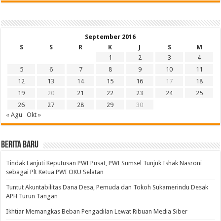
September 2016
S
S
R
K
J
S
M
1
2
3
4
5
6
7
8
9
10
11
12
13
14
15
16
17
18
19
20
21
22
23
24
25
26
27
28
29
30
« Agu
Okt »
BERITA BARU
Tindak Lanjuti Keputusan PWI Pusat, PWI Sumsel Tunjuk Ishak Nasroni
sebagai Plt Ketua PWI OKU Selatan
Tuntut Akuntabilitas Dana Desa, Pemuda dan Tokoh Sukamerindu Desak
APH Turun Tangan
Ikhtiar Memangkas Beban Pengadilan Lewat Ribuan Media Siber