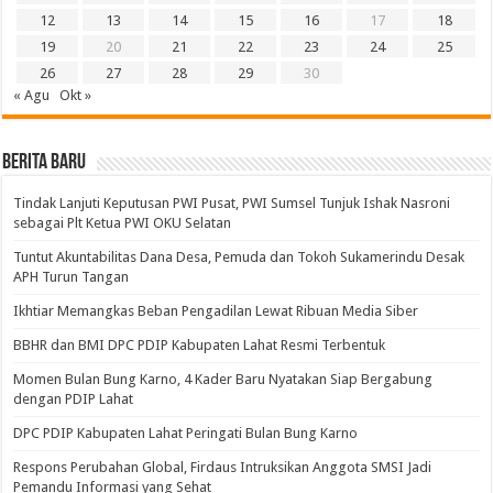
12
13
14
15
16
17
18
19
20
21
22
23
24
25
26
27
28
29
30
« Agu
Okt »
BERITA BARU
Tindak Lanjuti Keputusan PWI Pusat, PWI Sumsel Tunjuk Ishak Nasroni
sebagai Plt Ketua PWI OKU Selatan
Tuntut Akuntabilitas Dana Desa, Pemuda dan Tokoh Sukamerindu Desak
APH Turun Tangan
Ikhtiar Memangkas Beban Pengadilan Lewat Ribuan Media Siber
BBHR dan BMI DPC PDIP Kabupaten Lahat Resmi Terbentuk
Momen Bulan Bung Karno, 4 Kader Baru Nyatakan Siap Bergabung
dengan PDIP Lahat
DPC PDIP Kabupaten Lahat Peringati Bulan Bung Karno
Respons Perubahan Global, Firdaus Intruksikan Anggota SMSI Jadi
Pemandu Informasi yang Sehat