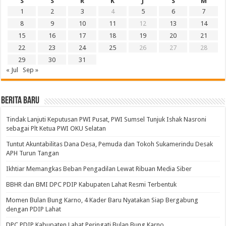
S
S
R
K
J
S
M
1
2
3
4
5
6
7
8
9
10
11
12
13
14
15
16
17
18
19
20
21
22
23
24
25
26
27
28
29
30
31
« Jul
Sep »
BERITA BARU
Tindak Lanjuti Keputusan PWI Pusat, PWI Sumsel Tunjuk Ishak Nasroni
sebagai Plt Ketua PWI OKU Selatan
Tuntut Akuntabilitas Dana Desa, Pemuda dan Tokoh Sukamerindu Desak
APH Turun Tangan
Ikhtiar Memangkas Beban Pengadilan Lewat Ribuan Media Siber
BBHR dan BMI DPC PDIP Kabupaten Lahat Resmi Terbentuk
Momen Bulan Bung Karno, 4 Kader Baru Nyatakan Siap Bergabung
dengan PDIP Lahat
DPC PDIP Kabupaten Lahat Peringati Bulan Bung Karno