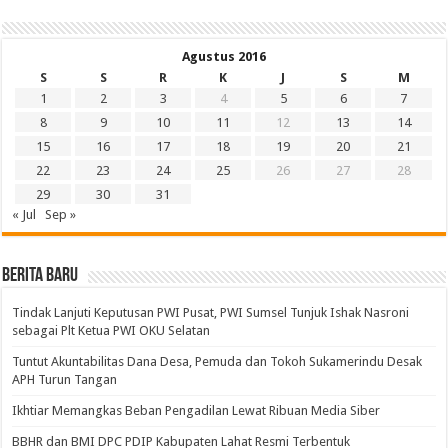
Agustus 2016
S
S
R
K
J
S
M
1
2
3
4
5
6
7
8
9
10
11
12
13
14
15
16
17
18
19
20
21
22
23
24
25
26
27
28
29
30
31
« Jul
Sep »
BERITA BARU
Tindak Lanjuti Keputusan PWI Pusat, PWI Sumsel Tunjuk Ishak Nasroni
sebagai Plt Ketua PWI OKU Selatan
Tuntut Akuntabilitas Dana Desa, Pemuda dan Tokoh Sukamerindu Desak
APH Turun Tangan
Ikhtiar Memangkas Beban Pengadilan Lewat Ribuan Media Siber
BBHR dan BMI DPC PDIP Kabupaten Lahat Resmi Terbentuk