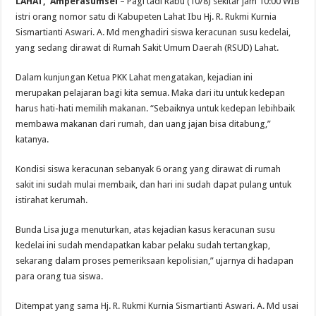
LAHAT, Amperasumsel
– Pagi tadi Rabu (10/8) sekitar jam 10:00 WIB
istri orang nomor satu di Kabupeten Lahat Ibu Hj. R. Rukmi Kurnia
Sismartianti Aswari. A. Md menghadiri siswa keracunan susu kedelai,
yang sedang dirawat di Rumah Sakit Umum Daerah (RSUD) Lahat.
Dalam kunjungan Ketua PKK Lahat mengatakan, kejadian ini
merupakan pelajaran bagi kita semua. Maka dari itu untuk kedepan
harus hati-hati memilih makanan. “Sebaiknya untuk kedepan lebihbaik
membawa makanan dari rumah, dan uang jajan bisa ditabung,”
katanya.
Kondisi siswa keracunan sebanyak 6 orang yang dirawat di rumah
sakit ini sudah mulai membaik, dan hari ini sudah dapat pulang untuk
istirahat kerumah.
Bunda Lisa juga menuturkan, atas kejadian kasus keracunan susu
kedelai ini sudah mendapatkan kabar pelaku sudah tertangkap,
sekarang dalam proses pemeriksaan kepolisian,” ujarnya di hadapan
para orang tua siswa.
Ditempat yang sama Hj. R. Rukmi Kurnia Sismartianti Aswari. A. Md usai