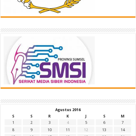
Agustus 2016
S
S
R
K
J
S
M
1
2
3
4
5
6
7
8
9
10
11
12
13
14