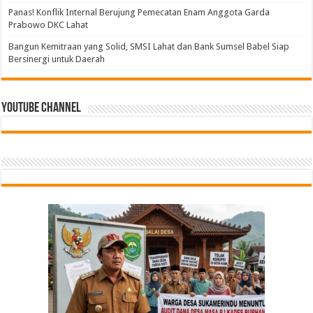
Panas! Konflik Internal Berujung Pemecatan Enam Anggota Garda
Prabowo DKC Lahat
Bangun Kemitraan yang Solid, SMSI Lahat dan Bank Sumsel Babel Siap
Bersinergi untuk Daerah
Youtube Channel
Tindak Lanjuti Keputusan PWI Pusat, PWI Sumsel
Bangun Kemitraan yang Solid, SMSI Lahat dan
PGRI Sumsel Gercep Konsolidasi, Riza Pahlevi