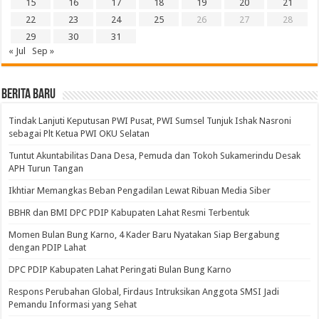
15
16
17
18
19
20
21
22
23
24
25
26
27
28
29
30
31
« Jul
Sep »
BERITA BARU
Tindak Lanjuti Keputusan PWI Pusat, PWI Sumsel Tunjuk Ishak Nasroni
sebagai Plt Ketua PWI OKU Selatan
Tuntut Akuntabilitas Dana Desa, Pemuda dan Tokoh Sukamerindu Desak
APH Turun Tangan
Ikhtiar Memangkas Beban Pengadilan Lewat Ribuan Media Siber
BBHR dan BMI DPC PDIP Kabupaten Lahat Resmi Terbentuk
Momen Bulan Bung Karno, 4 Kader Baru Nyatakan Siap Bergabung
dengan PDIP Lahat
DPC PDIP Kabupaten Lahat Peringati Bulan Bung Karno
Respons Perubahan Global, Firdaus Intruksikan Anggota SMSI Jadi
Pemandu Informasi yang Sehat