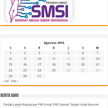
Agustus 2016
S
S
R
K
J
S
M
1
2
3
4
5
6
7
8
9
10
11
12
13
14
15
16
17
18
19
20
21
22
23
24
25
26
27
28
29
30
31
« Jul
Sep »
BERITA BARU
Tindak Lanjuti Keputusan PWI Pusat, PWI Sumsel Tunjuk Ishak Nasroni