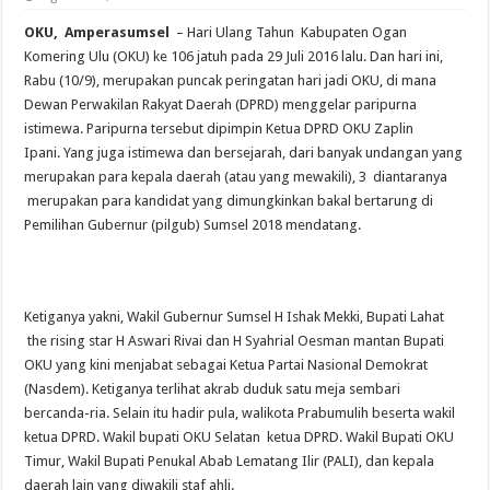
OKU, Amperasumsel
– Hari Ulang Tahun Kabupaten Ogan
Komering Ulu (OKU) ke 106 jatuh pada 29 Juli 2016 lalu. Dan hari ini,
Rabu (10/9), merupakan puncak peringatan hari jadi OKU, di mana
Dewan Perwakilan Rakyat Daerah (DPRD) menggelar paripurna
istimewa. Paripurna tersebut dipimpin Ketua DPRD OKU Zaplin
Ipani.
Yang juga istimewa dan bersejarah, dari banyak undangan yang
merupakan para kepala daerah (atau yang mewakili), 3 diantaranya
merupakan para kandidat yang dimungkinkan bakal bertarung di
Pemilihan Gubernur (pilgub) Sumsel 2018 mendatang.
Ketiganya yakni, Wakil Gubernur Sumsel H Ishak Mekki, Bupati Lahat
the rising star H Aswari Rivai dan H Syahrial Oesman mantan Bupati
OKU yang kini menjabat sebagai Ketua Partai Nasional Demokrat
(Nasdem). Ketiganya terlihat akrab duduk satu meja sembari
bercanda-ria.
Selain itu hadir pula, walikota Prabumulih beserta wakil
ketua DPRD. Wakil bupati OKU Selatan ketua DPRD. Wakil Bupati OKU
Timur, Wakil Bupati Penukal Abab Lematang Ilir (PALI), dan kepala
daerah lain yang diwakili staf ahli.