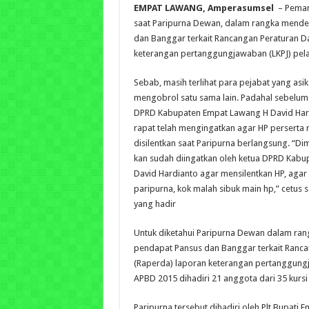
EMPAT LAWANG, Amperasumsel
– Pemand
saat Paripurna Dewan, dalam rangka mend
dan Banggar terkait Rancangan Peraturan D
keterangan pertanggungjawaban (LKPJ) pel
Sebab, masih terlihat para pejabat yang as
mengobrol satu sama lain. Padahal sebelum 
DPRD Kabupaten Empat Lawang H David Hard
rapat telah mengingatkan agar HP perserta 
disilentkan saat Paripurna berlangsung.
“Dim
kan sudah diingatkan oleh ketua DPRD Kab
David Hardianto agar mensilentkan HP, agar
paripurna, kok malah sibuk main hp,” cetus
yang hadir
Untuk diketahui Paripurna Dewan dalam ra
pendapat Pansus dan Banggar terkait Ranc
(Raperda) laporan keterangan pertanggung
APBD 2015 dihadiri 21 anggota dari 35 kur
Paripurna tersebut dihadiri oleh Plt Bupati 