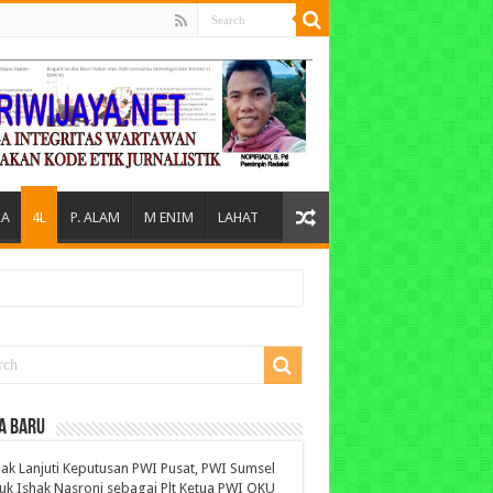
A
4L
P. ALAM
M ENIM
LAHAT
A BARU
ak Lanjuti Keputusan PWI Pusat, PWI Sumsel
uk Ishak Nasroni sebagai Plt Ketua PWI OKU