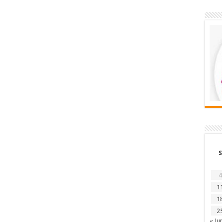
S
4
1
1
2
« Ju