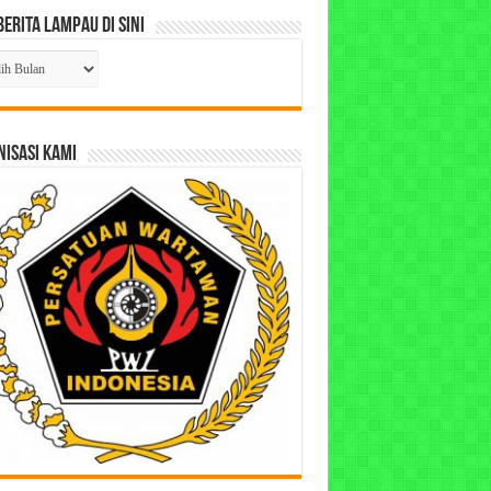
Berita Lampau di Sini
ta
pau
ISASI KAMI