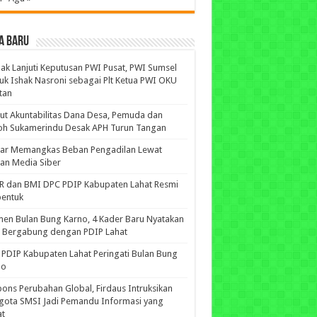
A BARU
ak Lanjuti Keputusan PWI Pusat, PWI Sumsel
uk Ishak Nasroni sebagai Plt Ketua PWI OKU
tan
ut Akuntabilitas Dana Desa, Pemuda dan
oh Sukamerindu Desak APH Turun Tangan
iar Memangkas Beban Pengadilan Lewat
an Media Siber
R dan BMI DPC PDIP Kabupaten Lahat Resmi
bentuk
n Bulan Bung Karno, 4 Kader Baru Nyatakan
p Bergabung dengan PDIP Lahat
PDIP Kabupaten Lahat Peringati Bulan Bung
no
ons Perubahan Global, Firdaus Intruksikan
gota SMSI Jadi Pemandu Informasi yang
at