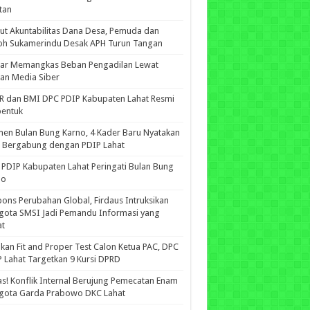
tan
ut Akuntabilitas Dana Desa, Pemuda dan
oh Sukamerindu Desak APH Turun Tangan
iar Memangkas Beban Pengadilan Lewat
an Media Siber
R dan BMI DPC PDIP Kabupaten Lahat Resmi
bentuk
n Bulan Bung Karno, 4 Kader Baru Nyatakan
p Bergabung dengan PDIP Lahat
PDIP Kabupaten Lahat Peringati Bulan Bung
no
ons Perubahan Global, Firdaus Intruksikan
gota SMSI Jadi Pemandu Informasi yang
at
kan Fit and Proper Test Calon Ketua PAC, DPC
 Lahat Targetkan 9 Kursi DPRD
s! Konflik Internal Berujung Pemecatan Enam
gota Garda Prabowo DKC Lahat