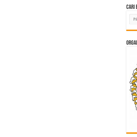
Cari 
Cari
Beri
Lam
di
Sini
ORGAN