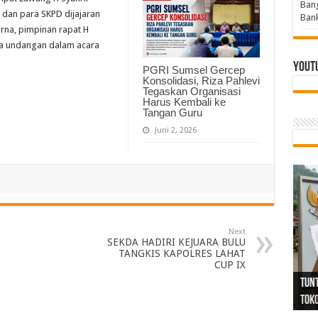
Bang
 dan para SKPD dijajaran
Bank
urna, pimpinan rapat H
a undangan dalam acara
Yout
PGRI Sumsel Gercep
Konsolidasi, Riza Pahlevi
Tegaskan Organisasi
Harus Kembali ke
Tangan Guru
Juni 2, 2026
Next
SEKDA HADIRI KEJUARA BULU
TANGKIS KAPOLRES LAHAT
CUP IX
Tind
Bang
PGRI
Tunj
Tunt
Ikh
BBHR
Mom
DPC 
Resp
Laku
Pana
Bank
ABPE
Wabu
Tega
ABPE
Duga
Sel
Tok
Ribu
Ter
Siap
Kar
Angg
DPC 
Ena
Dae
Bers
Sum
Gur
Bert
jug