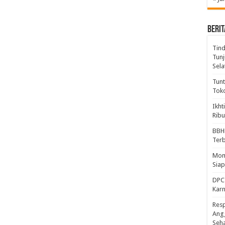
BERIT
Tind
Tunj
Sela
Tunt
Tok
Ikht
Ribu
BBH
Ter
Mome
Sia
DPC 
Kar
Resp
Ang
Seh