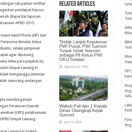
Related Articles
angan tak pantas terlihat
Sela
engarkan pendapat Pansus
Tunt
aerah (Raperda) laporan
Tok
aksanaan APBD 2015.
Ikht
Ribu
ik maen Hand Phone (HP) dan
Tindak Lanjuti Keputusan
Paripurna dimulai, ketua
BBH
PWI Pusat, PWI Sumsel
Ter
ianto, selaku pimpinan
Tunjuk Ishak Nasroni
sebagai Plt Ketua PWI
rapat agar dipasang
Mome
OKU Selatan
ana etika para pejabat ini,
Sia
Agustus 4, 2026
upaten Empat Lawang H
DPC 
 tidak menganggu jalannya
Kar
 salah saeorang undangan
Resp
Ang
Seh
ngka mendengarkan
Laku
Wabub Pali dan 1 Kepala
angan Peraturan Daerah
Dinas Ditangkap Kejati
PDIP
jawaban (LKPJ) pelaksanaan
Sumsel
si DPRD Empat Lawang.
Pana
Juni 3, 2026
Ang
Empat Lawang H Syahril