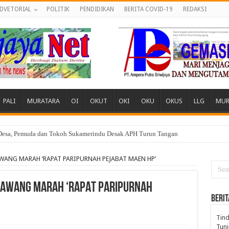
DVETORIAL
POLITIK
PENDIDIKAN
BERITA COVID-19
REDAKSI
PALI
MURATARA
OI
OKUT
OKI
OKU
OKUS
LLG
MUR
 Desa, Pemuda dan Tokoh Sukamerindu Desak APH Turun Tangan
WANG MARAH ‘RAPAT PARIPURNAH PEJABAT MAEN HP’
LAWANG MARAH ‘RAPAT PARIPURNAH
BERIT
Tind
Tunj