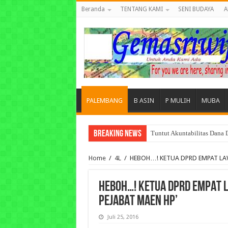
Beranda
TENTANG KAMI
SENI BUDAYA
A
PALEMBANG
B ASIN
P MULIH
MUBA
Breaking News
Tuntut Akuntabilitas Dana
Home
/
4L
/
HEBOH…! KETUA DPRD EMPAT LA
HEBOH…! KETUA DPRD EMPAT 
PEJABAT MAEN HP’
Juli 25, 2016