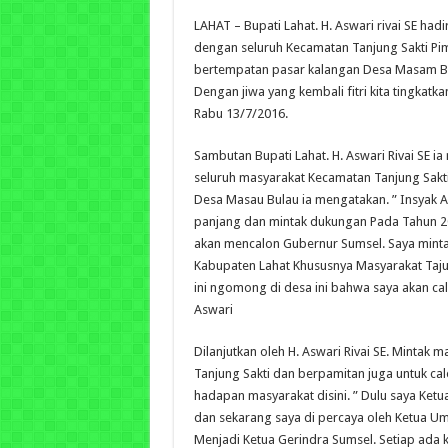
LAHAT – Bupati Lahat. H. Aswari rivai SE hadi
dengan seluruh Kecamatan Tanjung Sakti Pi
bertempatan pasar kalangan Desa Masam B
Dengan jiwa yang kembali fitri kita tingkatk
Rabu 13/7/2016.
Sambutan Bupati Lahat. H. Aswari Rivai SE 
seluruh masyarakat Kecamatan Tanjung Sakt
Desa Masau Bulau ia mengatakan.
” Insyak 
panjang dan mintak dukungan Pada Tahun 201
akan mencalon Gubernur Sumsel. Saya mint
Kabupaten Lahat Khususnya Masyarakat Tajung
ini ngomong di desa ini bahwa saya akan ca
Aswari
Dilanjutkan oleh H. Aswari Rivai SE. Mintak
Tanjung Sakti dan berpamitan juga untuk ca
hadapan masyarakat disini.
” Dulu saya Ketu
dan sekarang saya di percaya oleh Ketua U
Menjadi Ketua Gerindra Sumsel. Setiap ada 