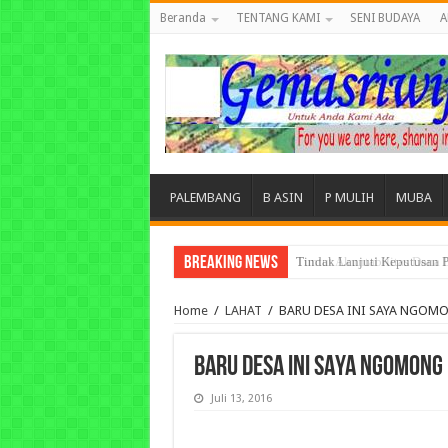
Beranda
TENTANG KAMI
SENI BUDAYA
A
PALEMBANG
B ASIN
P MULIH
MUBA
Breaking News
Tuntut Akuntabilitas Dana
Home
/
LAHAT
/
BARU DESA INI SAYA NGOMO
BARU DESA INI SAYA NGOMONG
Juli 13, 2016