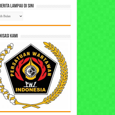
Berita Lampau di Sini
ta
pau
ISASI KAMI