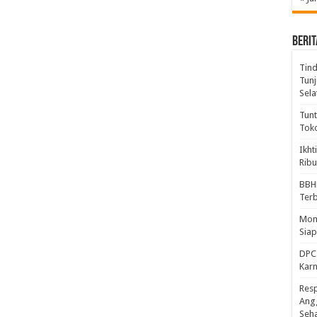
BERIT
Tind
Tunj
Sela
Tunt
Tok
Ikht
Ribu
BBH
Ter
Mome
Sia
DPC 
Kar
Resp
Ang
Seh