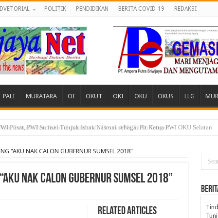
DVETORIAL
POLITIK
PENDIDIKAN
BERITA COVID-19
REDAKSI
PALI
MURATARA
OI
OKUT
OKI
OKU
OKUS
LLG
MUR
 Desa, Pemuda dan Tokoh Sukamerindu Desak APH Turun Tangan
NG “AKU NAK CALON GUBERNUR SUMSEL 2018”
 “AKU NAK CALON GUBERNUR SUMSEL 2018”
BERIT
Tind
Related Articles
Tunj