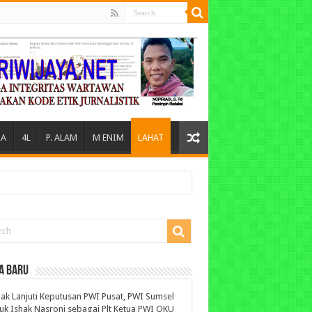
A
4L
P. ALAM
M ENIM
LAHAT
A BARU
ak Lanjuti Keputusan PWI Pusat, PWI Sumsel
uk Ishak Nasroni sebagai Plt Ketua PWI OKU