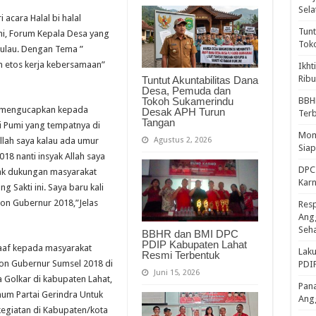
Sela
ri acara
Halal bi halal
Tunt
mi, Forum Kepala Desa yang
Tok
ulau. Dengan Tema ”
an etos kerja kebersamaan”
Ikht
Ribu
Tuntut Akuntabilitas Dana
Desa, Pemuda dan
Tokoh Sukamerindu
BBH
ia mengucapkan kepada
Desak APH Turun
Ter
Tangan
i Pumi yang tempatnya di
Mome
Agustus 2, 2026
Allah saya kalau ada umur
Sia
8 nanti insyak Allah saya
DPC 
ak dukungan masyarakat
Kar
 Sakti ini. Saya baru kali
lon Gubernur 2018,”Jelas
Resp
Ang
Seh
BBHR dan BMI DPC
PDIP Kabupaten Lahat
 maaf kepada masyarakat
Laku
Resmi Terbentuk
lon Gubernur Sumsel 2018 di
PDIP
Juni 15, 2026
a Golkar di kabupaten Lahat,
Pana
mum Partai Gerindra Untuk
Ang
kegiatan di Kabupaten/kota