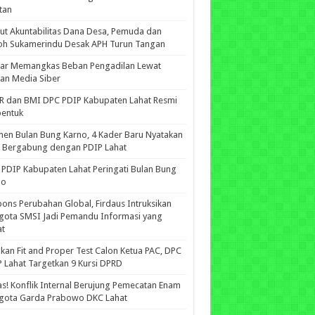
tan
ut Akuntabilitas Dana Desa, Pemuda dan
oh Sukamerindu Desak APH Turun Tangan
iar Memangkas Beban Pengadilan Lewat
an Media Siber
R dan BMI DPC PDIP Kabupaten Lahat Resmi
bentuk
n Bulan Bung Karno, 4 Kader Baru Nyatakan
p Bergabung dengan PDIP Lahat
PDIP Kabupaten Lahat Peringati Bulan Bung
no
ons Perubahan Global, Firdaus Intruksikan
gota SMSI Jadi Pemandu Informasi yang
at
kan Fit and Proper Test Calon Ketua PAC, DPC
 Lahat Targetkan 9 Kursi DPRD
s! Konflik Internal Berujung Pemecatan Enam
gota Garda Prabowo DKC Lahat