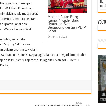
Bang
ya bangga bisa meminpin
Bank
dan Wali Kota Palembang
emintak izin pada masyarakat
Momen Bulan Bung
gubernur sumatera selatan.
Karno, 4 Kader Baru
Yout
Nyatakan Siap
abupaten Lahat dan
Bergabung dengan PDIP
pan Warga Tanjung Sakti
Lahat
Juni 15, 2026
au Bulau, Kecamatan
n Tanjung Sakti ia akan
an dukungan.
” Insyak Allah
Wari Menuju Sumsel 1. Apa lagi selama dia menjadi bupati lahat
 desa ini. Kamis siap mendukung bilau Manjadi Gubernur
 Decka)
Tind
Bang
PGRI
Tunj
Tunt
Ikh
BBHR
Mom
DPC 
Resp
Laku
Pana
Bank
ABPE
Wabu
Tega
ABPE
Duga
Sel
Tok
Ribu
Ter
Siap
Kar
Angg
DPC 
Ena
Dae
Bers
Sum
Gur
Bert
jug
Next