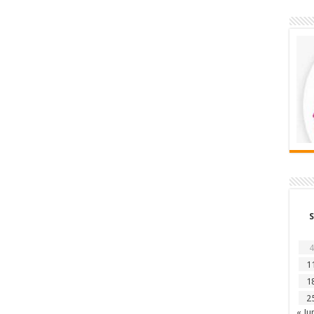
S
4
1
1
2
« Ju