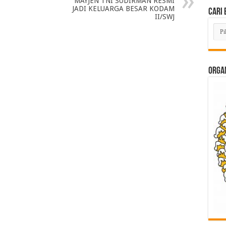
MAYJEN TNI SUDIRMAN RESMI
JADI KELUARGA BESAR KODAM
Cari 
II/SWJ
Cari
Beri
Lam
di
Sini
ORGAN