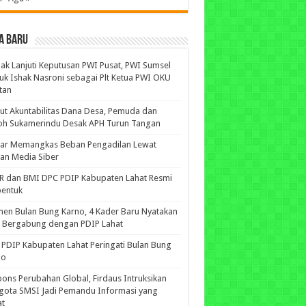
A BARU
ak Lanjuti Keputusan PWI Pusat, PWI Sumsel
uk Ishak Nasroni sebagai Plt Ketua PWI OKU
tan
ut Akuntabilitas Dana Desa, Pemuda dan
oh Sukamerindu Desak APH Turun Tangan
iar Memangkas Beban Pengadilan Lewat
an Media Siber
R dan BMI DPC PDIP Kabupaten Lahat Resmi
bentuk
n Bulan Bung Karno, 4 Kader Baru Nyatakan
p Bergabung dengan PDIP Lahat
PDIP Kabupaten Lahat Peringati Bulan Bung
no
ons Perubahan Global, Firdaus Intruksikan
gota SMSI Jadi Pemandu Informasi yang
at