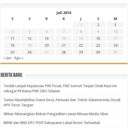
Juli 2016
S
S
R
K
J
S
M
1
2
3
4
5
6
7
8
9
10
11
12
13
14
15
16
17
18
19
20
21
22
23
24
25
26
27
28
29
30
31
« Jun
Agu »
BERITA BARU
Tindak Lanjuti Keputusan PWI Pusat, PWI Sumsel Tunjuk Ishak Nasroni
sebagai Plt Ketua PWI OKU Selatan
Tuntut Akuntabilitas Dana Desa, Pemuda dan Tokoh Sukamerindu Desak
APH Turun Tangan
Ikhtiar Memangkas Beban Pengadilan Lewat Ribuan Media Siber
BBHR dan BMI DPC PDIP Kabupaten Lahat Resmi Terbentuk