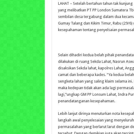
LAHAT – Setelah bertahun tahun tak kunjung 
yang melibatkan PT PP London Sumatera T
sembilan desa tergabung dalam dua kecama
Gumay Talang dan Kikim Timur, Rabu (29/6)
kesepahaman tentang penyelsaian permasal
Selain dihadiri kedua belah pihak penand
dilakukan di ruang Sekda Lahat, Nasrun Aswar
disaksikan Sekda lahat, kapolres Lahat, Ang
camat dan beberapa kades.
“Ya kedua belah
sengketa lahan yang saling klaim selama ini
maka kedepan tidak akan ada lagi permasala
lagi,”ungkap GM PP Lonsum Lahat, Indra Pu
penandatanganan kesepahaman.
Lebih lanjut dirinya menuturkan nota kesep
langkah awal penyelesaian yang menyeluruh,
permasalahan yang berlarut larut dengan d
tersebut. Dengan demikian juga akan terci