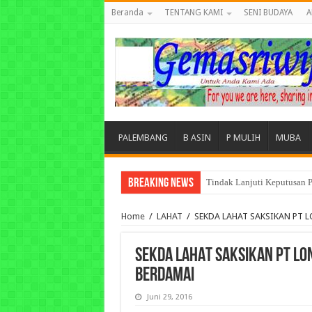
Beranda
TENTANG KAMI
SENI BUDAYA
A
PALEMBANG
B ASIN
P MULIH
MUBA
Breaking News
Tuntut Akuntabilitas Dana
Home
/
LAHAT
/
SEKDA LAHAT SAKSIKAN PT 
SEKDA LAHAT SAKSIKAN PT L
BERDAMAI
Juni 29, 2016