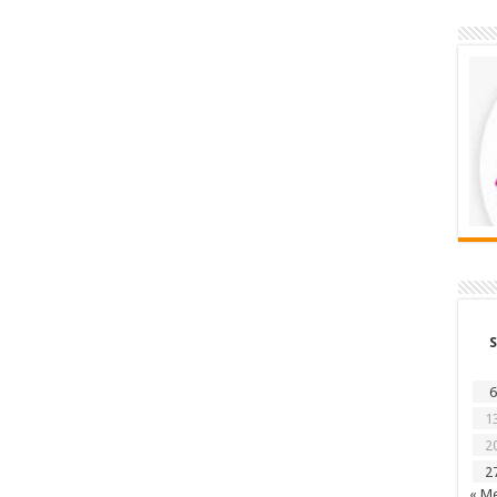
S
6
1
2
2
« Me