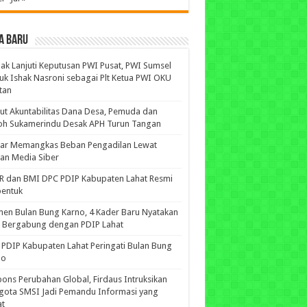
A BARU
ak Lanjuti Keputusan PWI Pusat, PWI Sumsel
uk Ishak Nasroni sebagai Plt Ketua PWI OKU
tan
ut Akuntabilitas Dana Desa, Pemuda dan
oh Sukamerindu Desak APH Turun Tangan
iar Memangkas Beban Pengadilan Lewat
an Media Siber
R dan BMI DPC PDIP Kabupaten Lahat Resmi
bentuk
n Bulan Bung Karno, 4 Kader Baru Nyatakan
p Bergabung dengan PDIP Lahat
PDIP Kabupaten Lahat Peringati Bulan Bung
no
ons Perubahan Global, Firdaus Intruksikan
gota SMSI Jadi Pemandu Informasi yang
at