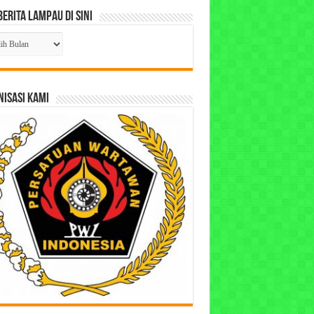
Berita Lampau di Sini
ta
pau
ISASI KAMI