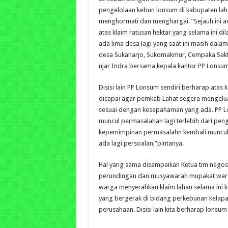
pengelolaan kebun lonsum di kabupaten laha
menghormati dan menghargai.
“Sejauh ini 
atas klaim ratusan hektar yang selama ini 
ada lima desa lagi yang saat ini masih dala
desa Sukaharjo, Sukomakmur, Cempaka Sakti
ujar Indra bersama kepala kantor PP Lonsu
Disisi lain PP Lonsum sendiri berharap atas 
dicapai agar pemkab Lahat segera mengelua
sesuai dengan kesepahaman yang ada. PP Lo
muncul permasalahan lagi terlebih dari pen
kepemimpinan permasalahn kembali muncul
ada lagi persoalan,”pintanya.
Hal yang sama disampaikan Ketua tim negosi
perundingan dan musyawarah mupakat warga
warga menyerahkan klaim lahan selama ini 
yang bergerak di bidang perkebunan kelapa 
perusahaan. Disisi lain kita berharap lonsu