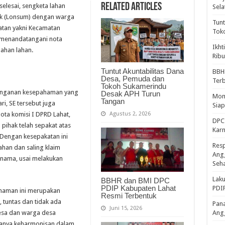
Related Articles
selesai, sengketa lahan
Sela
bk (Lonsum) dengan warga
Tunt
tan yakni Kecamatan
Tok
 menandatangani nota
Ikht
ahan lahan.
Ribu
Tuntut Akuntabilitas Dana
BBH
Desa, Pemuda dan
Ter
Tokoh Sukamerindu
atanganan kesepahaman yang
Desak APH Turun
Mome
Tangan
i, SE tersebut juga
Sia
Agustus 2, 2026
gota komisi I DPRD Lahat,
DPC 
 pihak telah sepakat atas
Kar
. Dengan kesepakatan ini
Resp
han dan saling klaim
Ang
rnama, usai melakukan
Seh
Laku
BBHR dan BMI DPC
PDIP Kabupaten Lahat
PDIP
ahaman ini merupakan
Resmi Terbentuk
 tuntas dan tidak ada
Pana
Juni 15, 2026
esa dan warga desa
Ang
ptanya keharmonisan dalam