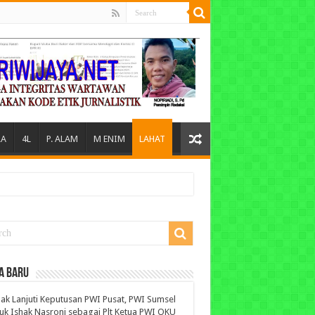
A
4L
P. ALAM
M ENIM
LAHAT
A BARU
ak Lanjuti Keputusan PWI Pusat, PWI Sumsel
uk Ishak Nasroni sebagai Plt Ketua PWI OKU