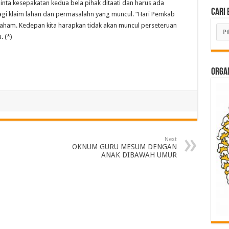
ta kesepakatan kedua bela pihak ditaati dan harus ada
Cari 
agi klaim lahan dan permasalahn yang muncul. “Hari Pemkab
paham. Kedepan kita harapkan tidak akan muncul perseteruan
Cari
Beri
. (*)
Lam
di
Sini
ORGAN
Next
OKNUM GURU MESUM DENGAN
ANAK DIBAWAH UMUR