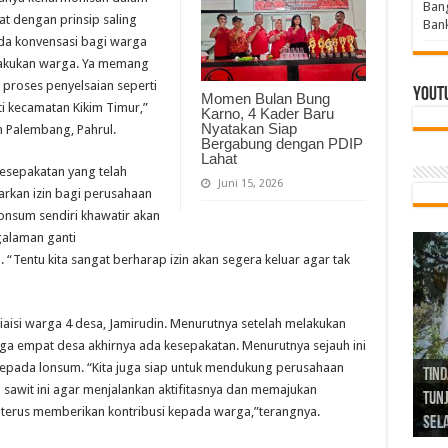
Bang
t dengan prinsip saling
Bank
ada konvensasi bagi warga
dilakukan warga. Ya memang
m proses penyelsaian seperti
Yout
Momen Bulan Bung
 kecamatan Kikim Timur,”
Karno, 4 Kader Baru
Nyatakan Siap
m Palembang, Pahrul.
Bergabung dengan PDIP
Lahat
kesepakatan yang telah
Juni 15, 2026
rkan izin bagi perusahaan
nsum sendiri khawatir akan
galaman ganti
.
“Tentu kita sangat berharap izin akan segera keluar agar tak
aisi warga 4 desa, Jamirudin. Menurutnya setelah melakukan
 empat desa akhirnya ada kesepakatan. Menurutnya sejauh ini
kepada lonsum.
“Kita juga siap untuk mendukung perusahaan
Tind
Bang
PGRI
sawit ini agar menjalankan aktifitasnya dan memajukan
Tunj
Tunt
Ikh
BBHR
Mom
DPC 
Resp
Laku
Pana
Bank
ABPE
Wabu
Tega
ABPE
Duga
m terus memberikan kontribusi kepada warga,”terangnya.
Sel
Tok
Ribu
Ter
Siap
Kar
Angg
DPC 
Ena
Dae
Bers
Sum
Gur
Bert
jug