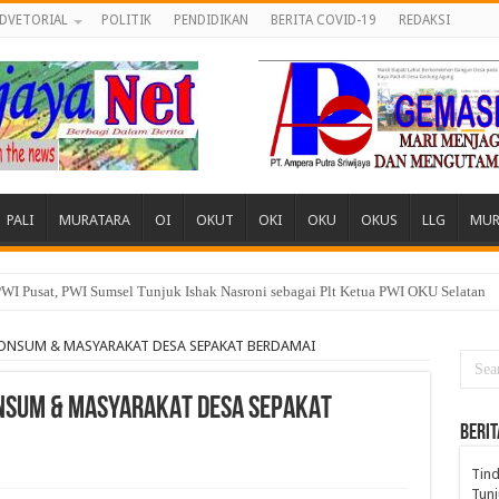
DVETORIAL
POLITIK
PENDIDIKAN
BERITA COVID-19
REDAKSI
PALI
MURATARA
OI
OKUT
OKI
OKU
OKUS
LLG
MUR
 Desa, Pemuda dan Tokoh Sukamerindu Desak APH Turun Tangan
LONSUM & MASYARAKAT DESA SEPAKAT BERDAMAI
ONSUM & MASYARAKAT DESA SEPAKAT
BERIT
Tind
Tunj