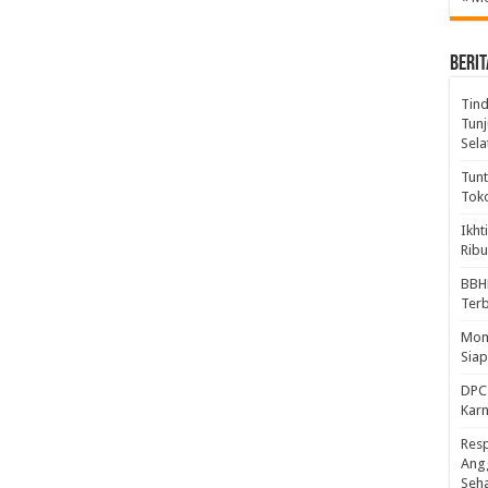
BERIT
Tind
Tunj
Sela
Tunt
Tok
Ikht
Ribu
BBH
Ter
Mome
Sia
DPC 
Kar
Resp
Ang
Seh