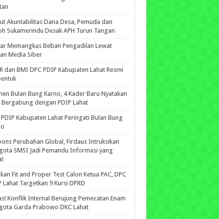
tan
ut Akuntabilitas Dana Desa, Pemuda dan
oh Sukamerindu Desak APH Turun Tangan
iar Memangkas Beban Pengadilan Lewat
an Media Siber
R dan BMI DPC PDIP Kabupaten Lahat Resmi
bentuk
n Bulan Bung Karno, 4 Kader Baru Nyatakan
p Bergabung dengan PDIP Lahat
PDIP Kabupaten Lahat Peringati Bulan Bung
no
ons Perubahan Global, Firdaus Intruksikan
gota SMSI Jadi Pemandu Informasi yang
at
kan Fit and Proper Test Calon Ketua PAC, DPC
 Lahat Targetkan 9 Kursi DPRD
s! Konflik Internal Berujung Pemecatan Enam
gota Garda Prabowo DKC Lahat