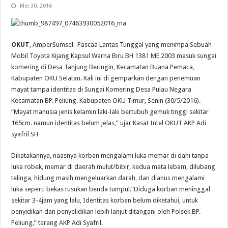
Mei 30, 2016
OKUT
, AmperSumsel- Pascaa Lantas Tunggal yang menimpa Sebuah
Mobil Toyota Kijang Kapsul Warna Biru BH 1381 ME 2003 masuk sungai
komering di Desa Tanjung Beringin, Kecamatan Buana Pemaca,
Kabupaten OKU Selatan. Kali ini di gemparkan dengan penemuan
mayat tampa identitas di Sungai Komering Desa Pulau Negara
Kecamatan BP. Peliung. Kabupaten OKU Timur, Senin (30/5/2016).
“Mayat manusia jenis kelamin laki-laki bertubuh gemuk tinggi sekitar
165cm. namun identitas belum jelas,” ujar Kasat Intel OKUT AKP Adi
syafril SH
Dikatakannya, naasnya korban mengalami luka memar di dahi tanpa
luka robek, memar di daerah mulut/bibir, kedua mata lebam, dilubang
telinga, hidung masih mengeluarkan darah, dan dianus mengalami
luka seperti bekas tusukan benda tumpul.
“Diduga korban meninggal
sekitar 3-4jam yang lalu, Identitas korban belum diketahui, untuk
penyidikan dan penyelidikan lebih lanjut ditangani oleh Polsek BP.
Peliung,” terang AKP Adi Syafril.