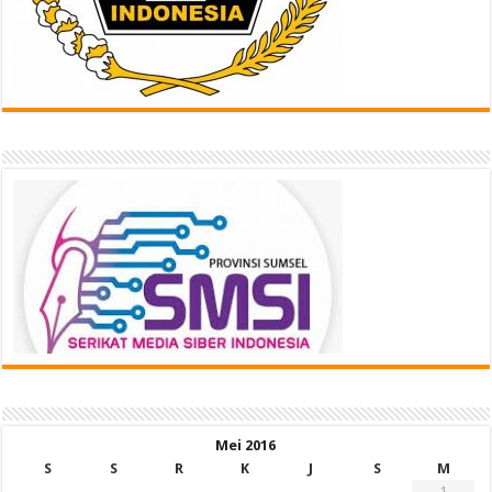
Mei 2016
S
S
R
K
J
S
M
1