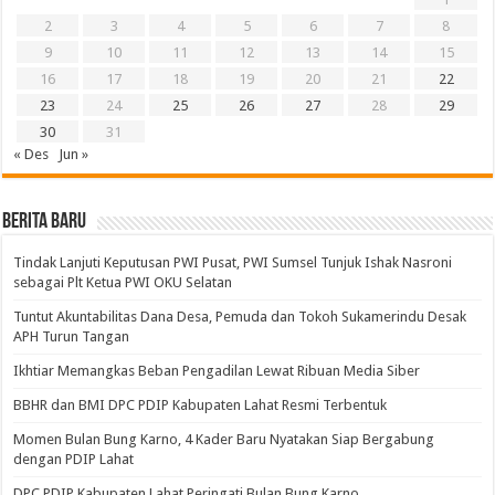
2
3
4
5
6
7
8
9
10
11
12
13
14
15
16
17
18
19
20
21
22
23
24
25
26
27
28
29
30
31
« Des
Jun »
BERITA BARU
Tindak Lanjuti Keputusan PWI Pusat, PWI Sumsel Tunjuk Ishak Nasroni
sebagai Plt Ketua PWI OKU Selatan
Tuntut Akuntabilitas Dana Desa, Pemuda dan Tokoh Sukamerindu Desak
APH Turun Tangan
Ikhtiar Memangkas Beban Pengadilan Lewat Ribuan Media Siber
BBHR dan BMI DPC PDIP Kabupaten Lahat Resmi Terbentuk
Momen Bulan Bung Karno, 4 Kader Baru Nyatakan Siap Bergabung
dengan PDIP Lahat
DPC PDIP Kabupaten Lahat Peringati Bulan Bung Karno