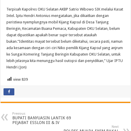
Terpisah Kapolres OKU Selatan AKBP Satrio Wibowo SIK melalui Kasat
Intel. Iptu Hendri Antonius mengatakan, jika dikaitkan dengan
peristiwa nyemplungnya mobil Kijang Kapsul di Desa Tanjung
Beringin, Kecamatan Buana Pemaca, Kabupaten OKU Selatan, belum
dapat dipastikan apakah benar supir tersebut ataukah
bukan.”Identitas mayat tersebut belum diketahui, secara pasti, namun
ada kesamaan dengan ciri-ciri Niko pemilik Kijang Kapsul yang anjrum
ke Sungai Komering Tanjung Beringin Kabupaten OKU Selatan, untuk
lebih jelasnya kita menunggu hasil outopsi dan penyidikan,” Ujar IPTU
Hendri (Jon)
view
839
Previous
BUPATI BANYUASIN LANTIK 69
PEJABAT ESSLON III & IV
Next
POLRES MUARA ENIM BAKAL