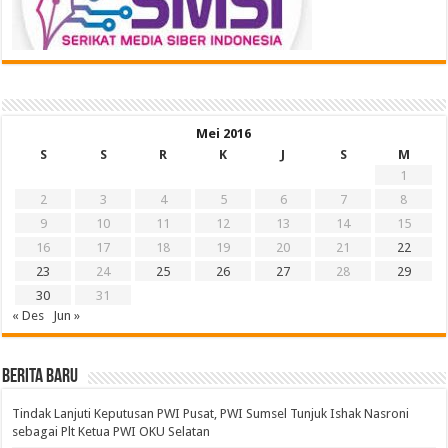
Mei 2016
S
S
R
K
J
S
M
1
2
3
4
5
6
7
8
9
10
11
12
13
14
15
16
17
18
19
20
21
22
23
24
25
26
27
28
29
30
31
« Des
Jun »
BERITA BARU
Tindak Lanjuti Keputusan PWI Pusat, PWI Sumsel Tunjuk Ishak Nasroni
sebagai Plt Ketua PWI OKU Selatan