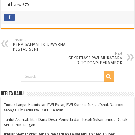
view
670
Previous
PERPISAHAN TK DIWARNA
PESTAS SENI
Next
SEKRETASI PWI MURATARA
DITODONG PERAMPOK
BERITA BARU
Tindak Lanjuti Keputusan PWI Pusat, PWI Sumsel Tunjuk Ishak Nasroni
sebagai Plt Ketua PWI OKU Selatan
Tuntut Akuntabilitas Dana Desa, Pemuda dan Tokoh Sukamerindu Desak
APH Turun Tangan
Ikhtiar Memangkas Beban Pengadilan Lewat Ribuan Media Siber